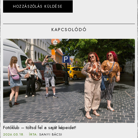
KAPCSOLÓDÓ
Fotóklub – töltsd fel a saját képeidet!
2026.05.18.
ÍRTA:
SANYI BÁCSI