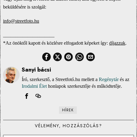
beküldésére is szolgál:
info@streetfoto.hu
_____________________
*Az önöktől kapott és közlésre elfogadott képeket így:
díjazzuk
.
Sanyi bácsi
Író, szerkesztő, a Streetfotó.hu mellett a
Regénytár
és az
Irodalmi Élet
honlapok szerkesztője és működtetője.
HÍREK
VÉLEMÉNY, HOZZÁSZÓLÁS?