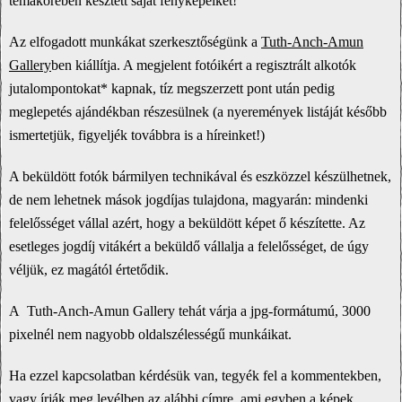
témakörében késztett saját fényképeiket!
Az elfogadott munkákat szerkesztőségünk a
Tuth-Anch-Amun
Gallery
ben kiállítja. A megjelent fotóikért a regisztrált alkotók
jutalompontokat* kapnak, tíz megszerzett pont után pedig
meglepetés ajándékban részesülnek (a nyeremények listáját később
ismertetjük, figyeljék továbbra is a híreinket!)
A beküldött fotók bármilyen technikával és eszközzel készülhetnek,
de nem lehetnek mások jogdíjas tulajdona, magyarán: mindenki
felelősséget vállal azért, hogy a beküldött képet ő készítette. Az
esetleges jogdíj vitákért a beküldő vállalja a felelősséget, de úgy
véljük, ez magától értetődik.
A Tuth-Anch-Amun Gallery tehát várja a jpg-formátumú, 3000
pixelnél nem nagyobb oldalszélességű munkáikat.
Ha ezzel kapcsolatban kérdésük van, tegyék fel a kommentekben,
vagy írják meg levélben az alábbi címre, ami egyben a képek