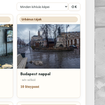
OK
Urbánus tájak
Budapest nappal
· név nélkül
10 fénypont