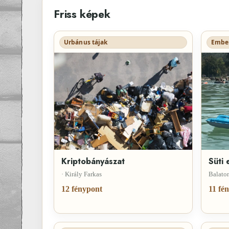
Friss képek
Urbánus tájak
Ember
Kriptobányászat
Süti 
· Király Farkas
Balaton
12 fénypont
11 fé