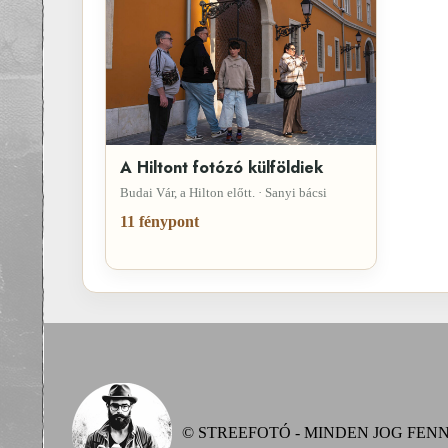
A Hiltont fotózó külföldiek
Budai Vár, a Hilton előtt. · Sanyi bácsi
11 fénypont
© STREEFOTÓ - MINDEN JOG FEN