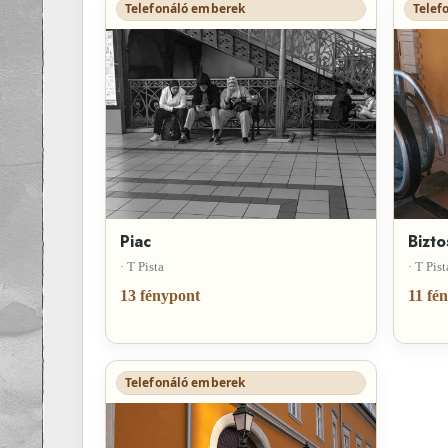
Telefonáló emberek
Telef
Piac
Bizto
· T Pista
· T Pist
13 fénypont
11 fé
Telefonáló emberek