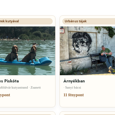
ek kutyával
Urbánus tájak
es Piskóta
Árnyékban
földvár kutyastrand · Zsanett
· Sanyi bácsi
nypont
11 fénypont