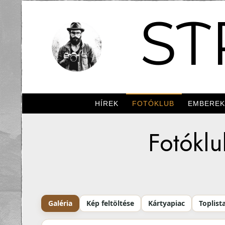
ST
HÍREK
FOTÓKLUB
EMBERE
Fotóklu
Galéria
Kép feltöltése
Kártyapiac
Toplist