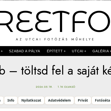
REETF
AZ UTCAI FOTÓZÁS MŰHELYE
K
SZABAD A PÁLYA
ÉPÍTETT
UTCAI
GALÉRIA
b – töltsd fel a saját k
2026.05.18.
1.1K OLVASÓ
a
Info
Nyilatkozat
Adatvédelem
Privát
Fotóséta