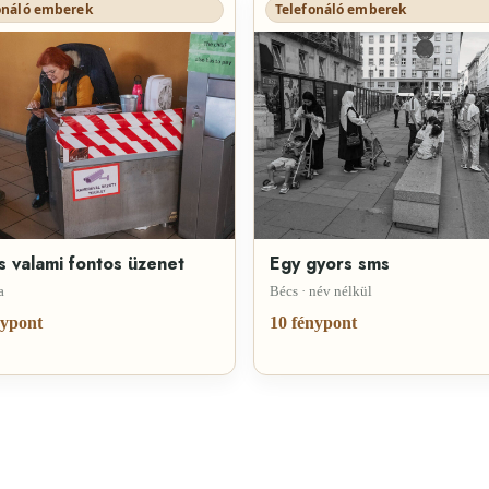
onáló emberek
Telefonáló emberek
s valami fontos üzenet
Egy gyors sms
a
Bécs · név nélkül
nypont
10 fénypont