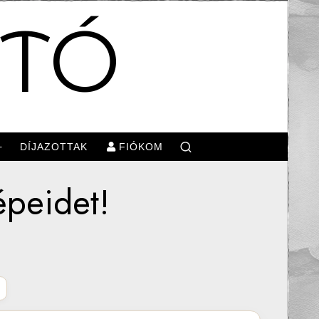
OTÓ
DÍJAZOTTAK
FIÓKOM
épeidet!