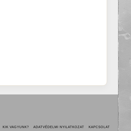
KIK VAGYUNK?
ADATVÉDELMI NYILATKOZAT
KAPCSOLAT