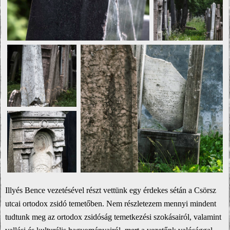
Illyés Bence vezetésével részt vettünk egy érdekes sétán a Csörsz
utcai ortodox zsidó temetőben. Nem részletezem mennyi mindent
tudtunk meg az ortodox zsidóság temetkezési szokásairól, valamint