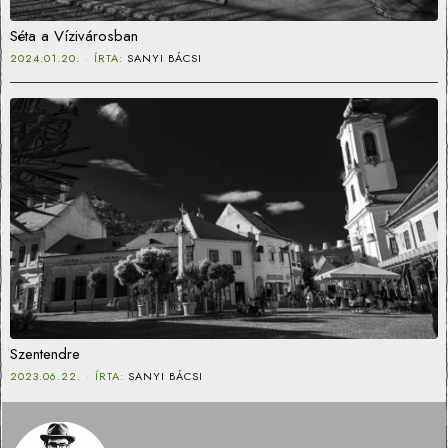
Séta a Vízivárosban
2024.01.20.
ÍRTA:
SANYI BÁCSI
Szentendre
2023.06.22.
ÍRTA:
SANYI BÁCSI