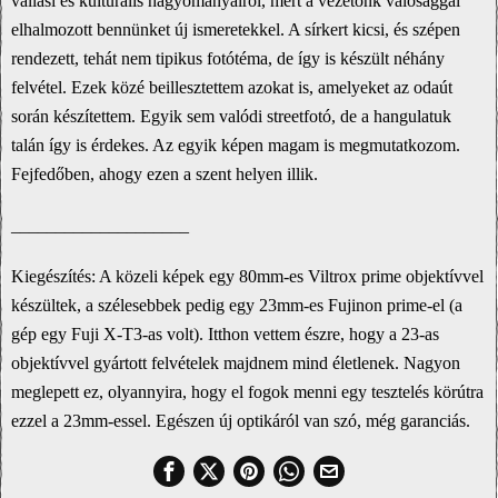
vallási és kulturális hagyományairól, mert a vezetőnk valósággal
elhalmozott bennünket új ismeretekkel. A sírkert kicsi, és szépen
rendezett, tehát nem tipikus fotótéma, de így is készült néhány
felvétel. Ezek közé beillesztettem azokat is, amelyeket az odaút
során készítettem. Egyik sem valódi streetfotó, de a hangulatuk
talán így is érdekes. Az egyik képen magam is megmutatkozom.
Fejfedőben, ahogy ezen a szent helyen illik.
____________________
Kiegészítés
: A közeli képek egy 80mm-es Viltrox prime objektívvel
készültek, a szélesebbek pedig egy 23mm-es Fujinon prime-el (a
gép egy Fuji X-T3-as volt). Itthon vettem észre, hogy a 23-as
objektívvel gyártott felvételek majdnem mind életlenek. Nagyon
meglepett ez, olyannyira, hogy el fogok menni egy tesztelés körútra
ezzel a 23mm-essel. Egészen új optikáról van szó, még garanciás.