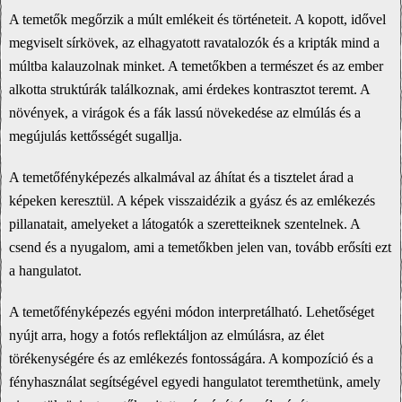
A temetők megőrzik a múlt emlékeit és történeteit. A kopott, idővel
megviselt sírkövek, az elhagyatott ravatalozók és a kripták mind a
múltba kalauzolnak minket. A temetőkben a természet és az ember
alkotta struktúrák találkoznak, ami érdekes kontrasztot teremt. A
növények, a virágok és a fák lassú növekedése az elmúlás és a
megújulás kettősségét sugallja.
A temetőfényképezés alkalmával az áhítat és a tisztelet árad a
képeken keresztül. A képek visszaidézik a gyász és az emlékezés
pillanatait, amelyeket a látogatók a szeretteiknek szentelnek. A
csend és a nyugalom, ami a temetőkben jelen van, tovább erősíti ezt
a hangulatot.
A temetőfényképezés egyéni módon interpretálható. Lehetőséget
nyújt arra, hogy a fotós reflektáljon az elmúlásra, az élet
törékenységére és az emlékezés fontosságára. A kompozíció és a
fényhasználat segítségével egyedi hangulatot teremthetünk, amely