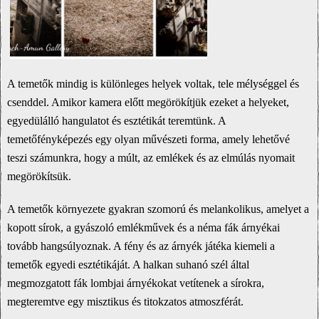
A temetők mindig is különleges helyek voltak, tele mélységgel és
csenddel. Amikor kamera előtt megörökítjük ezeket a helyeket,
egyedülálló hangulatot és esztétikát teremtünk. A
temetőfényképezés egy olyan művészeti forma, amely lehetővé
teszi számunkra, hogy a múlt, az emlékek és az elmúlás nyomait
megörökítsük.
A temetők környezete gyakran szomorú és melankolikus, amelyet a
kopott sírok, a gyászoló emlékművek és a néma fák árnyékai
tovább hangsúlyoznak. A fény és az árnyék játéka kiemeli a
temetők egyedi esztétikáját. A halkan suhanó szél által
megmozgatott fák lombjai árnyékokat vetítenek a sírokra,
megteremtve egy misztikus és titokzatos atmoszférát.