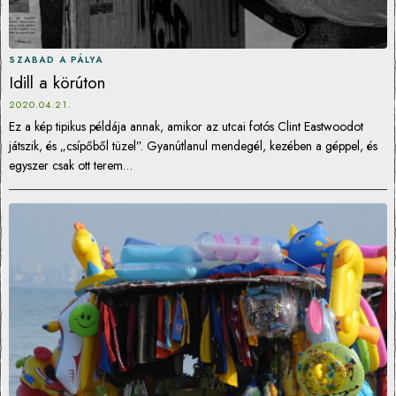
SZABAD A PÁLYA
Idill a körúton
2020.04.21.
Ez a kép tipikus példája annak, amikor az utcai fotós Clint Eastwoodot
játszik, és „csípőből tüzel”. Gyanútlanul mendegél, kezében a géppel, és
egyszer csak ott terem…