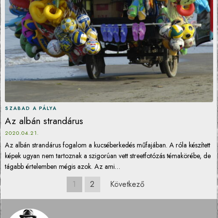
SZABAD A PÁLYA
Az albán strandárus
2020.04.21.
Az albán strandárus fogalom a kucséberkedés műfajában. A róla készített
képek ugyan nem tartoznak a szigorúan vett streetfotózás témakörébe, de
tágabb értelemben mégis azok. Az ami…
1
2
Következő