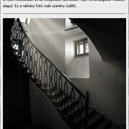
alapul. Ez a néhány fotó csak szerény ízelítő…