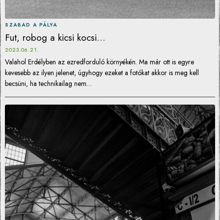
SZABAD A PÁLYA
Fut, robog a kicsi kocsi…
2023.06.21.
Valahol Erdélyben az ezredforduló környékén. Ma már ott is egyre
kevesebb az ilyen jelenet, úgyhogy ezeket a fotókat akkor is meg kell
becsüni, ha technikailag nem…