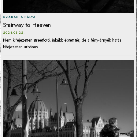
SZABAD A PÁLYA
Stairway to Heaven
2024.03.22.
Nem kifejezetten streetfotó, inkább éptett tér, de a fény-árnyék hatás
kifejezetten urbánus.…