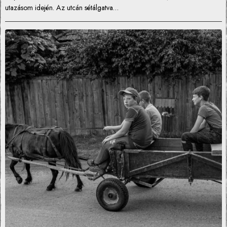
utazásom idején. Az utcán sétálgatva…