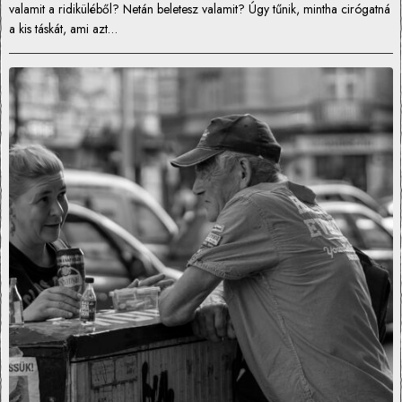
valamit a ridiküléből? Netán beletesz valamit? Úgy tűnik, mintha cirógatná
a kis táskát, ami azt…