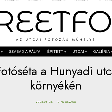
REETF
AZ UTCAI FOTÓZÁS MŰHELYE
K
SZABAD A PÁLYA
ÉPÍTETT
UTCAI
GALÉRIA
Fotóséta a Hunyadi utc
környékén
2023.06.23.
2.7K OLVASÓ