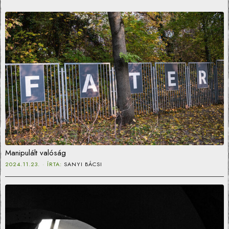
Manipulált valóság
2024.11.23.
ÍRTA:
SANYI BÁCSI