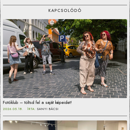
KAPCSOLÓDÓ
Fotóklub – töltsd fel a saját képeidet!
2026.05.18.
ÍRTA:
SANYI BÁCSI