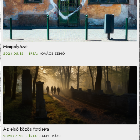
Minipályázat
2024.05.15.
ÍRTA:
KOVÁCS ZÉNÓ
Az első közös fotóséta
2023.06.23.
ÍRTA:
SANYI BÁCSI