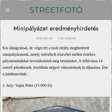
STREETFOTÓ
Minipályázat eredményhirdetés
2024.09.23.
1.6K OLVASÓ
Kis ráhagyással, de véget ért a nyár elején meghirdetett
minipályázatunk, amely mérsékelt részvétel mellett érdekes
pályamunkákkal örvendeztetett meg bennünket. A felhívásra 14
szerző jelentkezett, közülünk négyet választottunk ki díjazásra. Íme
a jutalmazottak:
1. hely: Vajda Péter (15 000 Ft)