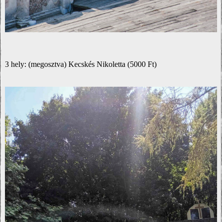
3 hely: (megosztva) Kecskés Nikoletta (5000 Ft)