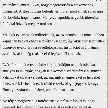
az utcákat kamerájukkal, hogy megörökítsék a hétköznapok
pillanatait. A streetfotózás különleges műfaj, mert ennek során arra
törekszünk, hogy a városi környezet apróbb, nagyobb történéseit
fotókkal őrizzük meg az utókornak.
Mi, akik ezt az oldalt működtetjük, azt szeretnénk, ha minél többen
kapnának kedvet ehhez a tevékenységhez, így, akik már szert tettek
bizonyos gyakorlatra a streetfotózásban, inspirációt nyújthatnak
azoknak, akik még csak az első lépéseknél tartanak.
Ezért fordulunk most önhöz: kérjük, küldjön nekünk írásokat,
amelyek bemutatják, hogyan találkozott a streetfotózással, milyen
kalandokat élt át a városok utcáin, milyen embereket és helyeket
fedezett fel. Lehetnek ezek rövid esszék, blogbejegyzések vagy
élménybeszámolók – bármi, amit fontosnak tart.
Ne féljen megosztani a történeteit! Bátorítsa másokat is, hogy
fedezzék fel a streetfotózás varázslatát és fedezzenek fel új