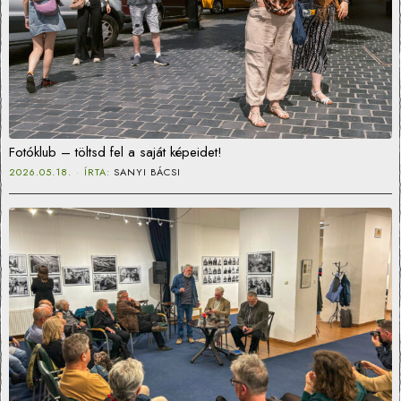
Fotóklub – töltsd fel a saját képeidet!
2026.05.18.
ÍRTA:
SANYI BÁCSI