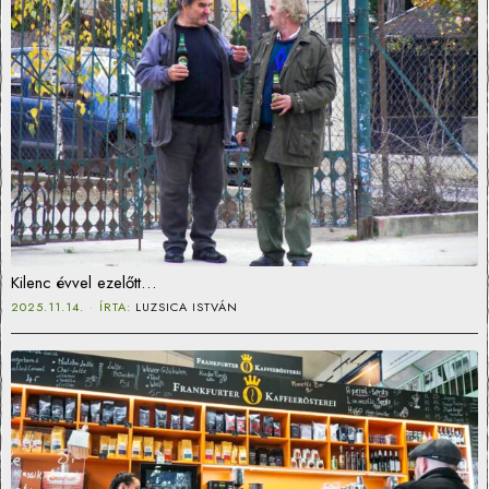
Kilenc évvel ezelőtt…
2025.11.14.
ÍRTA:
LUZSICA ISTVÁN