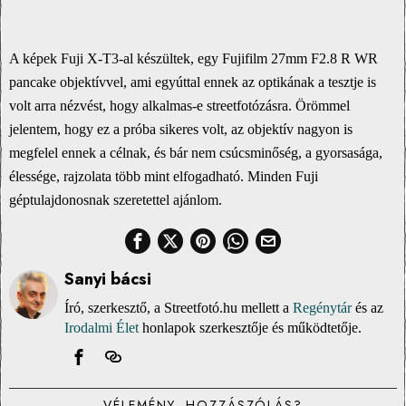
A képek Fuji X-T3-al készültek, egy Fujifilm 27mm F2.8 R WR
pancake objektívvel, ami egyúttal ennek az optikának a tesztje is
volt arra nézvést, hogy alkalmas-e streetfotózásra. Örömmel
jelentem, hogy ez a próba sikeres volt, az objektív nagyon is
megfelel ennek a célnak, és bár nem csúcsminőség, a gyorsasága,
élessége, rajzolata több mint elfogadható. Minden Fuji
géptulajdonosnak szeretettel ajánlom.
Sanyi bácsi
Író, szerkesztő, a Streetfotó.hu mellett a
Regénytár
és az
Irodalmi Élet
honlapok szerkesztője és működtetője.
VÉLEMÉNY, HOZZÁSZÓLÁS?