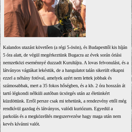
Kalandos utazást követően (a régi 5-ösön), és Budapesttől kis híján
5 óra alatt, de végül megérkeztünk Bugacra az évek során óriási
nemzetközi eseménnyé duzzadt Kurultájra. A lovas felvonulást, és a
látványos vágtákat lekéstük, de a hangulatot talán sikerült elkapni
ezzel a néhány fotóval, amelyek azért nem lettek jobbak és
számosabbak, mert a 35 fokos hőségben, és a kb. 2 óra hosszán át
tartó légkondi nélküli autóban ücsörgés után az életünkért
küzdöttünk. Erről persze csak mi tehetünk, a rendezvény ettől még
rendkívül gazdag és látványos, valódi kuriózum. Egyedül a
parkolás és a megközelítés megszervezése hagy maga után nem
kevés kívánni valót.