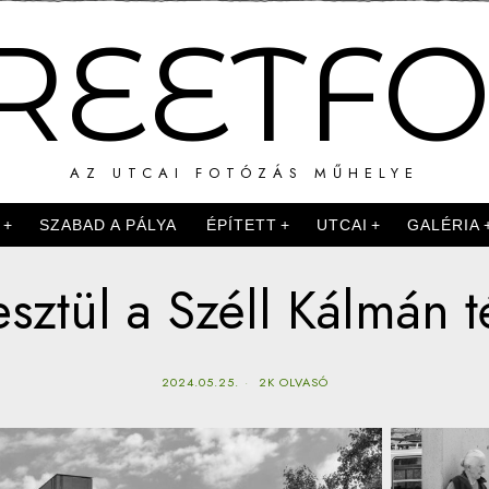
REETF
AZ UTCAI FOTÓZÁS MŰHELYE
K
SZABAD A PÁLYA
ÉPÍTETT
UTCAI
GALÉRIA
sztül a Széll Kálmán 
2024.05.25.
2K OLVASÓ