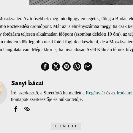
oszkva tér. Az idősebbek még mindig így emlegetik, főleg a Budán él
osabb közlekedési csomópont. Már az is élményszámba megy, ha csak ke
gy fotózásra teljesen alkalmatlan időpont (szombat délelőtt 10 óra), az t
 minden idők legjobb utcai fotóit fogjuk elkészíteni, de a Moszkva té
 hangulata van. Még akkor is, ha hivatalosan Széll Kálmán térnek hívj
Sanyi bácsi
Író, szerkesztő, a Streetfotó.hu mellett a
Regénytár
és az
Irodalmi
honlapok szerkesztője és működtetője.
UTCAI ÉLET