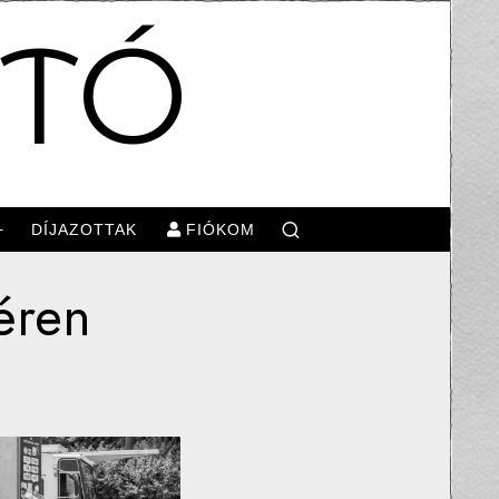
OTÓ
DÍJAZOTTAK
FIÓKOM
téren