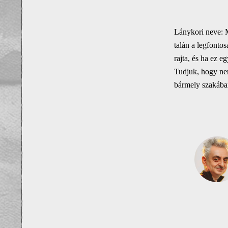
Lánykori neve: M
talán a legfont
rajta, és ha ez e
Tudjuk, hogy nem
bármely szakában