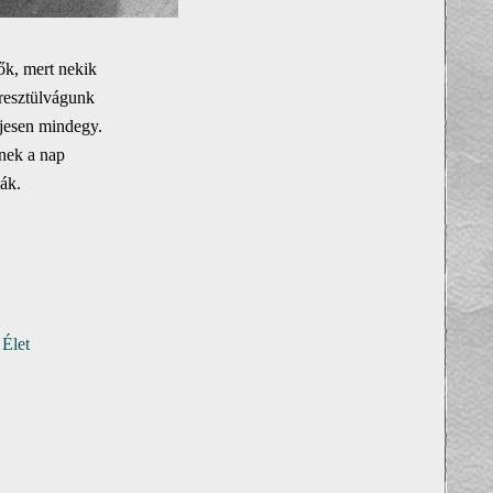
ők, mert nekik
resztülvágunk
eljesen mindegy.
rnek a nap
ák.
 Élet