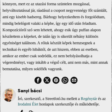
könnyen, mert ez az utazási forma szüntelen mozgással,
helyváltoztatással jár, ráadásul a csoport negyvennégy főt számlált,
ami egy kisebb hadsereg. Bárhogy helyezkedtem és forgolódtam,
mindig belelógott valaki a képbe, így egy idő után feladtam.
Kompozícióról szó sem lehetett, ahogy esik úgy puffan alapon
készítettem a képeket, de talán így is sikerült néhány különös
egyéniséget találnom. A róluk készült képek hemzsegnek a
technikai és egyéb hibáktól, de azt hiszem, ebben az esetben,
amikor az ember csak sodródik, ez nem befolyásolhatja a
végeredményt, vagy inkább a végső célt, ami nem más, mint annak
bemutatása, milyen sokfélék vagyunk.
Sanyi bácsi
Író, szerkesztő, a Streetfotó.hu mellett a
Regénytár
és az
Irodalmi Élet
honlapok szerkesztője és működtetője.