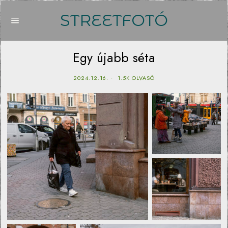
STREETFOTÓ
Egy újabb séta
2024.12.16.
1.5K OLVASÓ