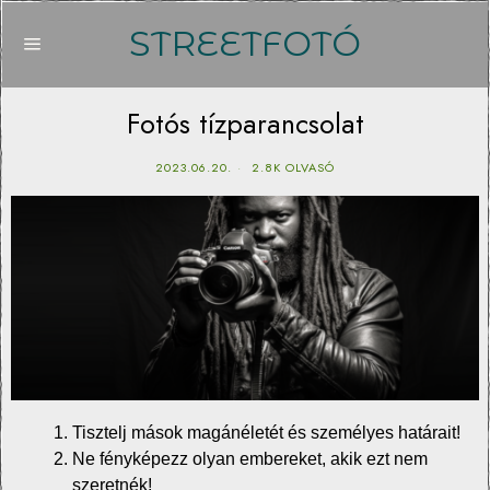
STREETFOTÓ
Fotós tízparancsolat
2023.06.20.
2.8K OLVASÓ
Tisztelj mások magánéletét és személyes határait!
Ne fényképezz olyan embereket, akik ezt nem
szeretnék!