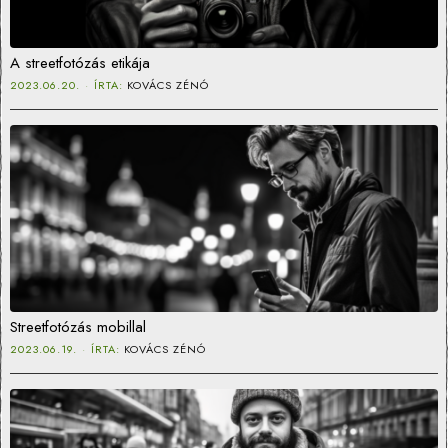
A streetfotózás etikája
2023.06.20.
ÍRTA:
KOVÁCS ZÉNÓ
Streetfotózás mobillal
2023.06.19.
ÍRTA:
KOVÁCS ZÉNÓ