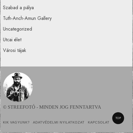
Szabad a pálya
Tuth-Anch-Amun Gallery
Uncategorized
Utcai élet
Városi tájak
© STREEFOTÓ - MINDEN JOG FENNTARTVA
TOP
KIK VAGYUNK?
ADATVÉDELMI NYILATKOZAT
KAPCSOLAT